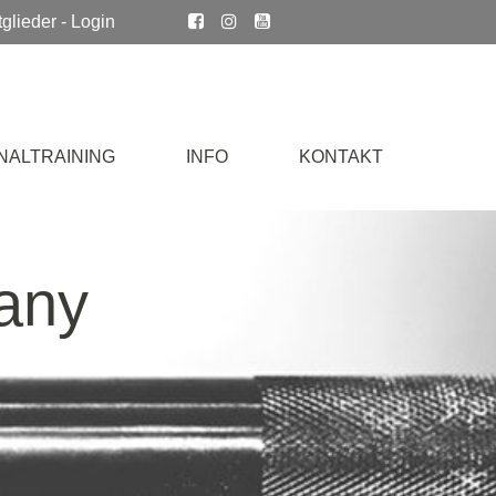
tglieder - Login



NALTRAINING
INFO
KONTAKT
any