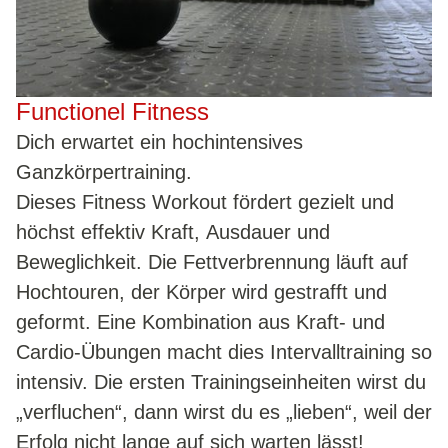
Functionel Fitness
Dich erwartet ein hochintensives
HOME
Ganzkörpertraining.
Dieses Fitness Workout fördert gezielt und
AKTUELLES
höchst effektiv Kraft, Ausdauer und
TRAINING MIT EIGENEM KÖRPERGEWICHT
Beweglichkeit. Die Fettverbrennung läuft auf
3-EXERCISES-CHALLANGE
Hochtouren, der Körper wird gestrafft und
VIDEOS
geformt. Eine Kombination aus Kraft- und
Cardio-Übungen macht dies Intervalltraining so
SEMINARE
intensiv. Die ersten Trainingseinheiten wirst du
„verfluchen“, dann wirst du es „lieben“, weil der
ERNÄHRUNGSSEMINAR
Erfolg nicht lange auf sich warten lässt!
SCHLANK & FIT IN 12 WOCHEN