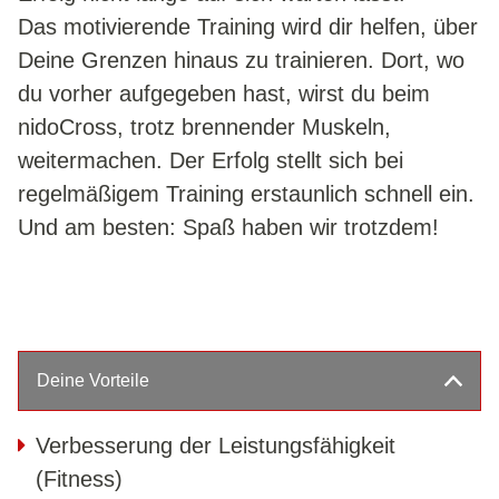
Das motivierende Training wird dir helfen, über
SELBSTBESTIMMT IM ALTER
Deine Grenzen hinaus zu trainieren. Dort, wo
KURSPLAN
du vorher aufgegeben hast, wirst du beim
n
idoCross
, trotz brennender Muskeln,
NIDO-CROSS
weitermachen. Der Erfolg stellt sich bei
REHA-SPORT
regelmäßigem Training erstaunlich schnell ein.
RÜCKEN-FIT
Und am besten: Spaß haben wir trotzdem!
KICK & PUNCH
NORDIC WALKING
GYM 50+
KRAV MAGA
Deine Vorteile
KMS KRAV MAGA
SEMINARE
Verbesserung der Leistungsfähigkeit
KMS FÜR JEDERMANN
(Fitness)