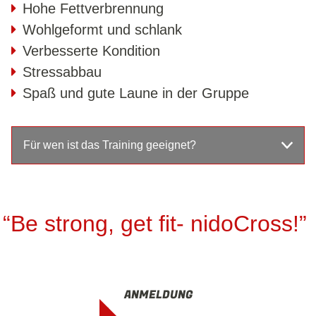
FRAUEN WORKSHOP
Hohe Fettverbrennung
KMS FOR TEENS
Wohlgeformt und schlank
TACTICS & PROTECTION
Verbesserte Kondition
WORKSHOP - MESSERABWEHR
Stressabbau
BOXCAMP - WORKSHOP
Spaß und gute Laune in der Gruppe
KRAV MAGA BOOTCAMP
KMS OFFICE DEFENCE
Für wen ist das Training geeignet?
KMS AUSBILDUNG
KURSPLAN
PERSONALTRAINING
“Be strong, get fit- nidoCross!”
INFO
ÜBER UNS
ANMELDUNG
DIE TRAINER