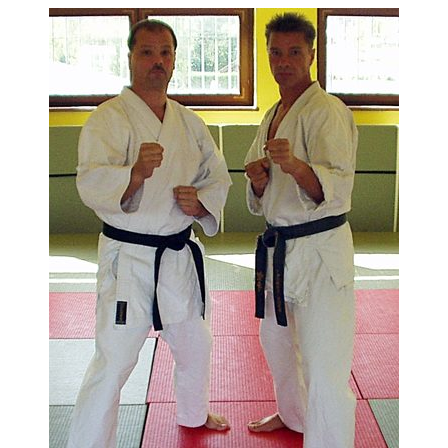
KMS AUSBILDUNG
KURSPLAN
PERSONALTRAINING
INFO
ÜBER UNS
DIE TRAINER
DER VEREIN
PREISLISTE
REFERENZEN
KONTAKT