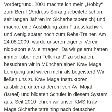
AKTUELLES
Vordergrund. 2001 machte ich mein „Hobby“
zum Beruf (Andreas Sprang arbeitete schon
TRAINING MIT EIGENEM KÖRPERGEWICHT
seit langen Jahren im Sicherheitsbereich) und
3-EXERCISES-CHALLANGE
machte eine Ausbildung zum Fitnessfachwirt
VIDEOS
und wenig später noch zum Reha-Trainer. Am
24.08.2009 wurde unseren eigener Verein
SEMINARE
nido-sport e.V. eintragen. Da wir gelernt hatten
ERNÄHRUNGSSEMINAR
immer „über den Tellerrand“ zu schauen,
SCHLANK & FIT IN 12 WOCHEN
besuchten wir in München einen Krav Maga
SELBSTBESTIMMT IM ALTER
Lehrgang und waren mehr als begeistert! Wir
ließen uns zu Krav Maga Instruktoren
KURSPLAN
ausbilden, unter anderem von Avi Mojal
NIDO-CROSS
(Israel) und bildeten Schüler in diesem System
REHA-SPORT
aus. Seit 2010 lehren wir unser KMS Krav
RÜCKEN-FIT
Maga Sicherheitstraining nach deutschen