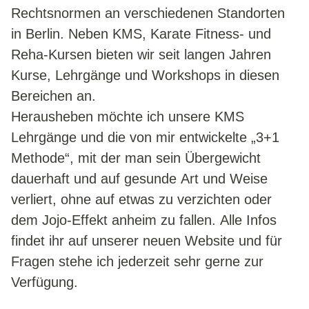
KICK & PUNCH
Rechtsnormen an verschiedenen Standorten
NORDIC WALKING
in Berlin. Neben KMS, Karate Fitness- und
GYM 50+
Reha-Kursen bieten wir seit langen Jahren
Kurse, Lehrgänge und Workshops in diesen
KRAV MAGA
Bereichen an.
KMS KRAV MAGA
Herausheben möchte ich unsere KMS
SEMINARE
Lehrgänge und die von mir entwickelte „3+1
KMS FÜR JEDERMANN
Methode“, mit der man sein Übergewicht
FRAUEN WORKSHOP
dauerhaft und auf gesunde Art und Weise
KMS FOR TEENS
verliert, ohne auf etwas zu verzichten oder
TACTICS & PROTECTION
dem Jojo-Effekt anheim zu fallen. Alle Infos
WORKSHOP - MESSERABWEHR
findet ihr auf unserer neuen Website und für
BOXCAMP - WORKSHOP
Fragen stehe ich jederzeit sehr gerne zur
KRAV MAGA BOOTCAMP
Verfügung.
KMS OFFICE DEFENCE