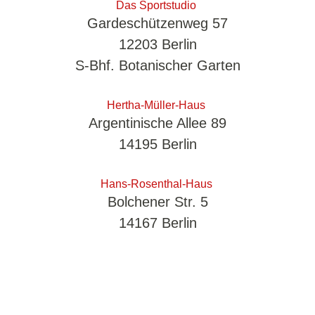
KMS FOR TEENS
Das Sportstudio
Gardeschützenweg 57
TACTICS & PROTECTION
12203 Berlin
WORKSHOP - MESSERABWEHR
S-Bhf. Botanischer Garten
BOXCAMP - WORKSHOP
KRAV MAGA BOOTCAMP
Hertha-Müller-Haus
KMS OFFICE DEFENCE
Argentinische Allee 89
KMS AUSBILDUNG
14195 Berlin
KURSPLAN
Hans-Rosenthal-Haus
PERSONALTRAINING
Bolchener Str. 5
14167 Berlin
INFO
ÜBER UNS
DIE TRAINER
DER VEREIN